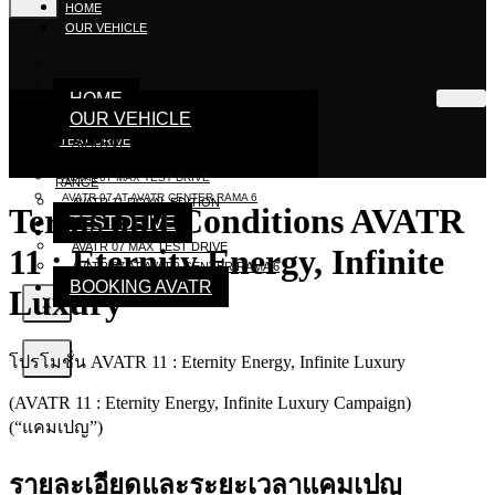
HOME
OUR VEHICLE
AVATR 07
AVATR 11 STANDARD RANGE / LONG RANGE
HOME
AVATR 11 ROYAL EDITION
OUR VEHICLE
TEST DRIVE
AVATR 07
AVATR 11 STANDARD RANGE / LONG
AVATR 07 MAX TEST DRIVE
RANGE
AVATR 07 AT AVATR CENTER RAMA 6
AVATR 11 ROYAL EDITION
Terms and Conditions AVATR
TEST DRIVE
BOOKING AVATR
AVATR 07 MAX TEST DRIVE
11 : Eternity Energy, Infinite
AVATR 07 AT AVATR CENTER RAMA 6
BOOKING AVATR
Luxury
X
X
โปรโมชั่น AVATR 11 : Eternity Energy, Infinite Luxury
(AVATR 11 : Eternity Energy, Infinite Luxury Campaign)
(“แคมเปญ”)
รายละเอียดและระยะเวลาแคมเปญ