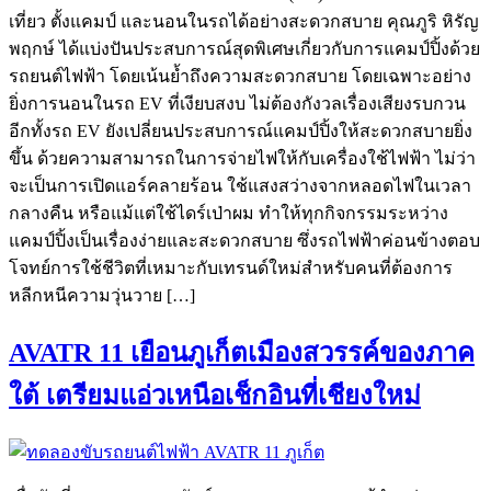
เที่ยว ตั้งแคมป์ และนอนในรถได้อย่างสะดวกสบาย คุณภูริ หิรัญ
พฤกษ์ ได้แบ่งปันประสบการณ์สุดพิเศษเกี่ยวกับการแคมป์ปิ้งด้วย
รถยนต์ไฟฟ้า โดยเน้นย้ำถึงความสะดวกสบาย โดยเฉพาะอย่าง
ยิ่งการนอนในรถ EV ที่เงียบสงบ ไม่ต้องกังวลเรื่องเสียงรบกวน
อีกทั้งรถ EV ยังเปลี่ยนประสบการณ์แคมป์ปิ้งให้สะดวกสบายยิ่ง
ขึ้น ด้วยความสามารถในการจ่ายไฟให้กับเครื่องใช้ไฟฟ้า ไม่ว่า
จะเป็นการเปิดแอร์คลายร้อน ใช้แสงสว่างจากหลอดไฟในเวลา
กลางคืน หรือแม้แต่ใช้ไดร์เป่าผม ทำให้ทุกกิจกรรมระหว่าง
แคมป์ปิ้งเป็นเรื่องง่ายและสะดวกสบาย ซึ่งรถไฟฟ้าค่อนข้างตอบ
โจทย์การใช้ชีวิตที่เหมาะกับเทรนด์ใหม่สำหรับคนที่ต้องการ
หลีกหนีความวุ่นวาย […]
AVATR 11 เยือนภูเก็ตเมืองสวรรค์ของภาค
ใต้ เตรียมแอ่วเหนือเช็กอินที่เชียงใหม่