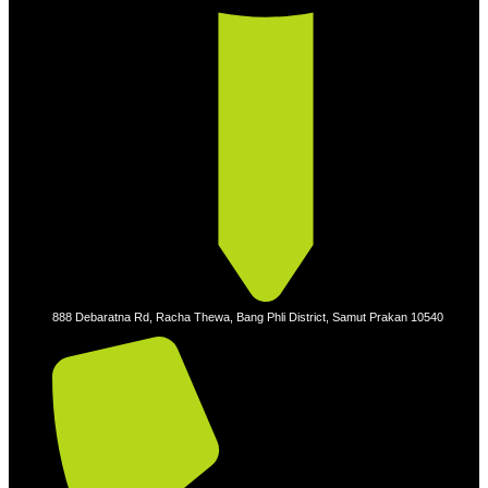
888 Debaratna Rd, Racha Thewa, Bang Phli District, Samut Prakan 10540